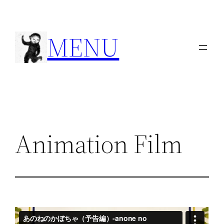
内
容
MENU
を
ス
キ
ッ
プ
Animation Film